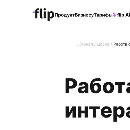
Продукт
Бизнесу
Тарифы
flip AI
/
/
Журнал
Доска
Работа 
Работ
интер