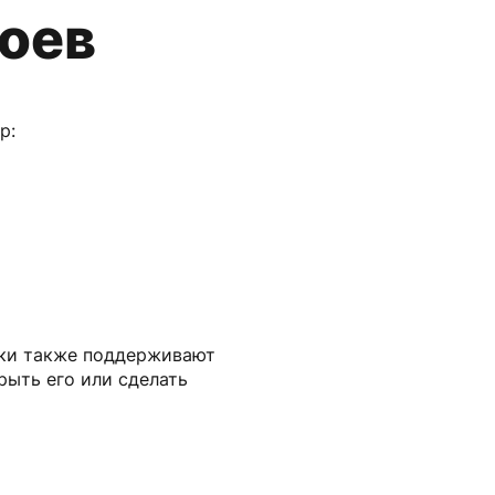
лоев
р:
ски также поддерживают
рыть его или сделать