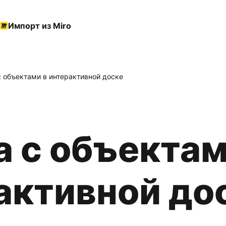
Импорт из Miro
с объектами в интерактивной доске
а с объектам
активной до